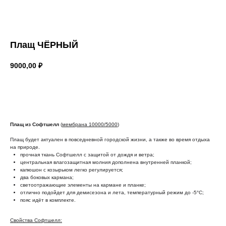
Плащ ЧЁРНЫЙ
9000,00
₽
Купить
Плащ из Софтшелл
(
мембрана 10000/5000
)
Плащ будет актуален в повседневной городской жизни, а также во время отдыха
на природе.
прочная ткань Софтшелл с защитой от дождя и ветра;
центральная влагозащитная молния дополнена внутренней планкой;
капюшон с козырьком легко регулируется;
два боковых кармана;
светоотражающие элементы на кармане и планке;
отлично подойдет для демисезона и лета, температурный режим до -5°С;
пояс идёт в комплекте.
Свойства Софтшелл: