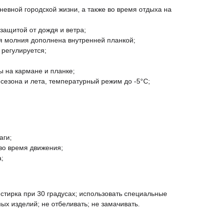
невной городской жизни, а также во время отдыха на
защитой от дождя и ветра;
я молния дополнена внутренней планкой;
 регулируется;
 на кармане и планке;
сезона и лета, температурный режим до -5°С;
;
аги;
во время движения;
;
стирка при 30 градусах; использовать специальные
ых изделий; не отбеливать; не замачивать.