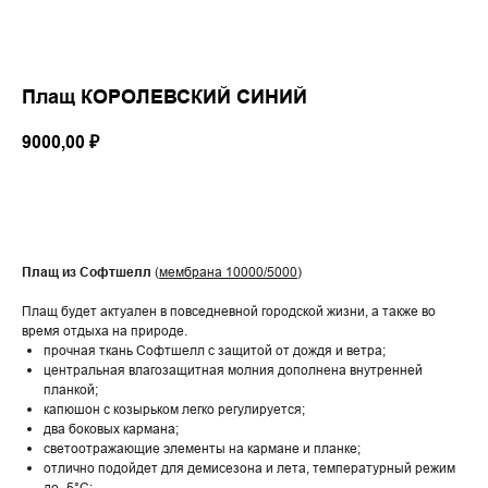
Плащ КОРОЛЕВСКИЙ СИНИЙ
9000,00
₽
Купить
Плащ из Софтшелл
(
мембрана 10000/5000
)
Плащ будет актуален в повседневной городской жизни, а также во
время отдыха на природе.
прочная ткань Софтшелл с защитой от дождя и ветра;
центральная влагозащитная молния дополнена внутренней
планкой;
капюшон с козырьком легко регулируется;
два боковых кармана;
светоотражающие элементы на кармане и планке;
отлично подойдет для демисезона и лета, температурный режим
до -5°С;