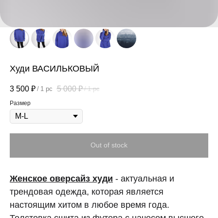
Худи ВАСИЛЬКОВЫЙ
3 500
₽
5 000
₽
/
1 pc
/
1 pc
Размер
Out of stock
Женское оверсайз худи
- актуальная и
трендовая одежда, которая является
настоящим хитом в любое время года.
Толстовка сшита из футера с начесом высшего