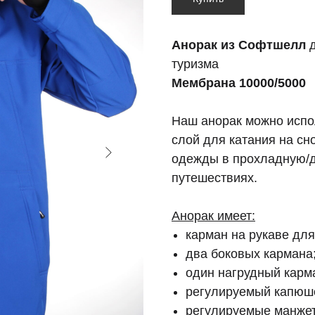
Анорак из Софтшелл
д
туризма
Мембрана 10000/5000
Наш анорак можно испол
слой для катания на сн
одежды в прохладную/д
путешествиях.
Анорак имеет:
карман на рукаве для
два боковых кармана
один нагрудный карм
регулируемый капюш
регулируемые манже