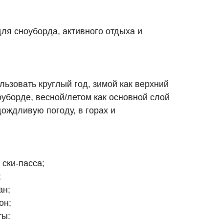
ля сноуборда, активного отдыха и
ьзовать круглый год, зимой как верхний
оуборде, весной/летом как основной слой
ождливую погоду, в горах и
 ски-пасса;
;
ан;
он;
ты;