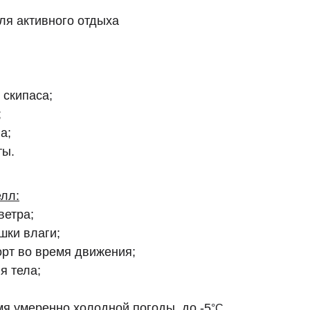
ля активного отдыха
 скипаса;
;
а;
ты.
лл:
ветра;
шки влаги;
орт во время движения;
я тела;
мя умеренно холодной погоды, до -5
°C.