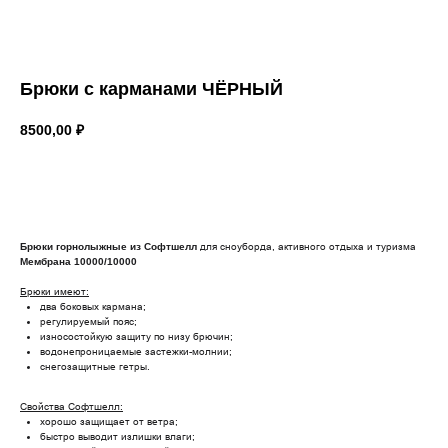
Брюки с карманами ЧЁРНЫЙ
8500,00
₽
Купить
для сноуборда, активного отдыха и туризма
Брюки горнолыжные из Софтшелл
Мембрана 10000/10000
Брюки имеют:
два боковых кармана;
регулируемый пояс;
износостойкую защиту по низу брючин;
водонепроницаемые застежки-молнии;
cнегозащитные гетры.
Свойства Софтшелл:
хорошо защищает от ветра;
быстро выводит излишки влаги;