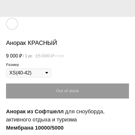
Анорак КРАСНЫЙ
9 000
₽
15 000
₽
/
1 pc
/
1 pc
Размер
Out of stock
Анорак из Софтшелл
для сноуборда,
активного отдыха и туризма
Мембрана 10000/5000