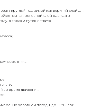
вать круглый год, зимой как верхний слой для
ной/летом как основной слой одежды в
ду, в горах и путешествиях.
-пасса;
ъем воротника.
ра;
 влаги;
й во время движения;
ла;
умеренно холодной погоды, до -15°C (при