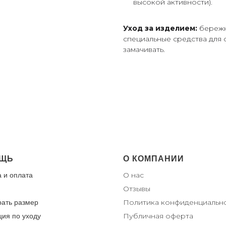
высокой активности).
Уход за изделием:
бережна
специальные средства для 
замачивать.
ЩЬ
О КОМПАНИИ
О нас
а и оплата
От
зывы
Политика конфиденциальн
рать размер
Публичная оферта
ция по уходу