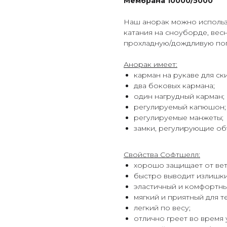
Мембрана 10000/5000
Наш анорак можно использо
катания на сноуборде, вес
прохладную/дождливую пого
Анорак имеет:
карман на рукаве для ски
два боковых кармана;
один нагрудный карман;
регулируемый капюшон;
регулируемые манжеты;
замки, регулирующие об
Свойства Софтшелл:
хорошо защищает от вет
быстро выводит излишки
эластичный и комфортны
мягкий и приятный для те
легкий по весу;
отлично греет во время 